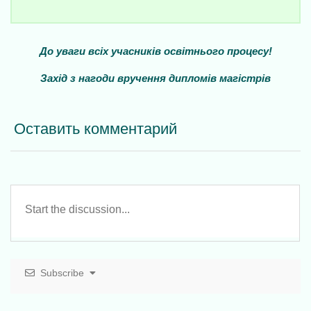
Н
До уваги всіх учасників освітнього процесу!
а
в
Захід з нагоди вручення дипломів магістрів
і
г
Оставить комментарий
а
ц
і
я
з
а
п
и
Subscribe
с
і