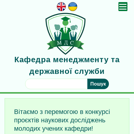
П
е
р
е
й
т
и
д
о
в
Кафедра менеджменту та
м
і
державної служби
с
т
Ш
у
у
к
а
т
Вітаємо з перемогою в конкурсі
и
:
проєктів наукових досліджень
молодих учених кафедри!